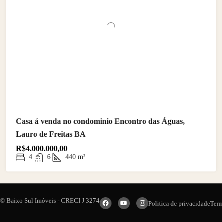
Casa á venda no condominio Encontro das Águas,
Lauro de Freitas BA
R$4.000.000,00
4
6
440
m²
© Baixo Sul Imóveis - CRECI J 3274
Politica de privacidade
Ter