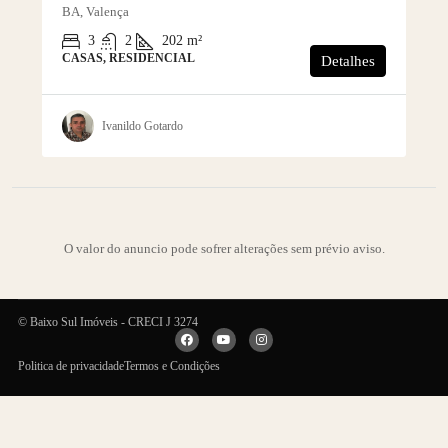
BA, Valença
3
2
202
m²
CASAS, RESIDENCIAL
Detalhes
Ivanildo Gotardo
O valor do anuncio pode sofrer alterações sem prévio aviso.
© Baixo Sul Imóveis - CRECI J 3274
Politica de privacidade
Termos e Condições