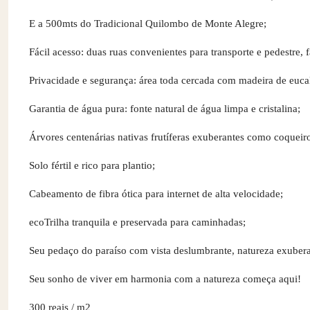
E a 500mts do Tradicional Quilombo de Monte Alegre;
Fácil acesso: duas ruas convenientes para transporte e pedestre, f
Privacidade e segurança: área toda cercada com madeira de eucal
Garantia de água pura: fonte natural de água limpa e cristalina;
Árvores centenárias nativas frutíferas exuberantes como coqueir
Solo fértil e rico para plantio;
Cabeamento de fibra ótica para internet de alta velocidade;
ecoTrilha tranquila e preservada para caminhadas;
Seu pedaço do paraíso com vista deslumbrante, natureza exuberan
Seu sonho de viver em harmonia com a natureza começa aqui!
300 reais / m2