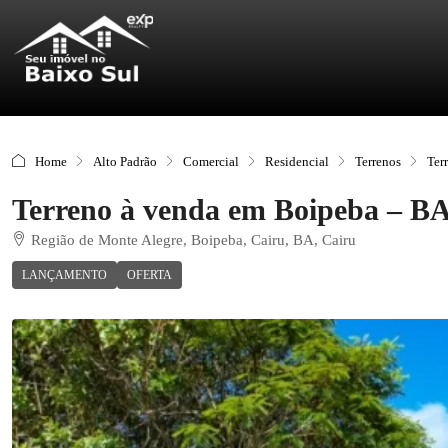
Home
Alto Padrão
Comercial
Residencial
Terrenos
Ter
Terreno à venda em Boipeba – BA –
Região de Monte Alegre, Boipeba, Cairu, BA, Cairu
LANÇAMENTO
OFERTA