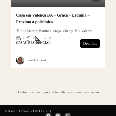
Casa em Valença BA – Graça – Esquina –
Proximo à policlinica
Rua Maestro Barrinha, Graça, Valença, BA, Valença
2
2
120
m²
CASAS, RESIDENCIAL
Detalhes
Ivanildo Gotardo
O valor do anuncio pode sofrer alterações sem prévio aviso.
© Baixo Sul Imóveis - CRECI J 3274