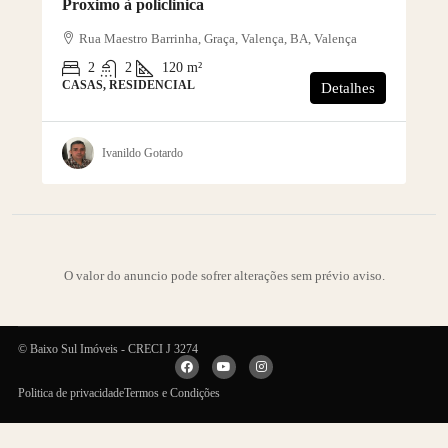
Proximo à policlinica
Rua Maestro Barrinha, Graça, Valença, BA, Valença
2
2
120
m²
CASAS, RESIDENCIAL
Detalhes
Ivanildo Gotardo
O valor do anuncio pode sofrer alterações sem prévio aviso.
© Baixo Sul Imóveis - CRECI J 3274
Politica de privacidade
Termos e Condições